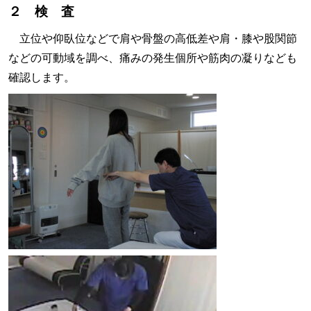
２ 検 査
立位や仰臥位などで肩や骨盤の高低差や肩・膝や股関節
などの可動域を調べ、痛みの発生個所や筋肉の凝りなども
確認します。