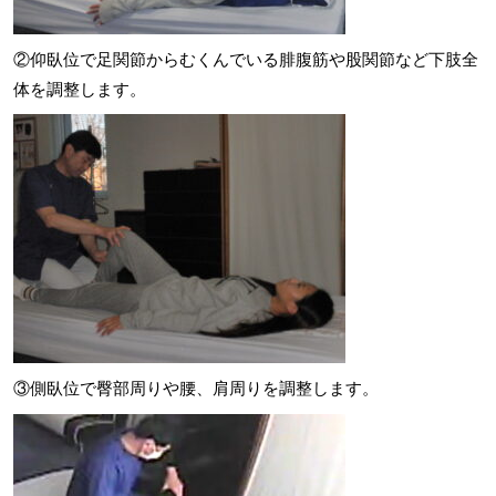
②仰臥位で足関節からむくんでいる腓腹筋や股関節など下肢全
体を調整します。
③側臥位で臀部周りや腰、肩周りを調整します。